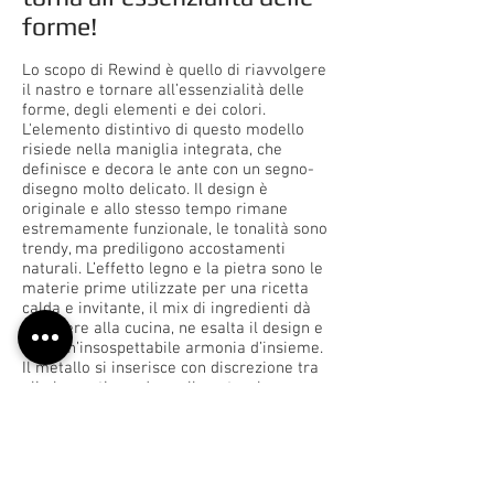
forme!
Lo scopo di Rewind è quello di riavvolgere
il nastro e tornare all’essenzialità delle
forme, degli elementi e dei colori.
L'elemento distintivo di questo modello
risiede nella maniglia integrata, che
definisce e decora le ante con un segno-
disegno molto delicato. Il design è
originale e allo stesso tempo rimane
estremamente funzionale, le tonalità sono
trendy, ma prediligono accostamenti
naturali. L’effetto legno e la pietra sono le
materie prime utilizzate per una ricetta
calda e invitante, il mix di ingredienti dà
carattere alla cucina, ne esalta il design e
crea un’insospettabile armonia d’insieme.
Il metallo si inserisce con discrezione tra
gli elementi per dare alla naturalezza un
tocco contemporaneo. Rewind è una
cucina che si esprime in tutta la sua
semplicità anche nelle finiture materiche
e nei colori proposti, una palette
accuratamente selezionata per