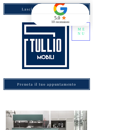
Lascia la tua recensione
ME
NU
Prenota il tuo appuntamento
STOSA LATINA